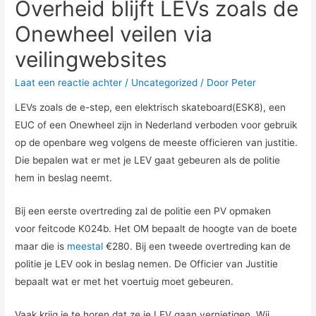
Overheid blijft LEVs zoals de
Onewheel veilen via
veilingwebsites
Laat een reactie achter
/
Uncategorized
/ Door
Peter
LEVs zoals de e-step, een elektrisch skateboard(ESK8), een
EUC of een Onewheel zijn in Nederland verboden voor gebruik
op de openbare weg volgens de meeste officieren van justitie.
Die bepalen wat er met je LEV gaat gebeuren als de politie
hem in beslag neemt.
Bij een eerste overtreding zal de politie een PV opmaken
voor feitcode K024b. Het OM bepaalt de hoogte van de boete
maar die is
meestal
€280. Bij een tweede overtreding kan de
politie je LEV ook in beslag nemen. De Officier van Justitie
bepaalt wat er met het voertuig moet gebeuren.
Vaak krijg je te horen dat ze je LEV gaan vernietigen. Wij