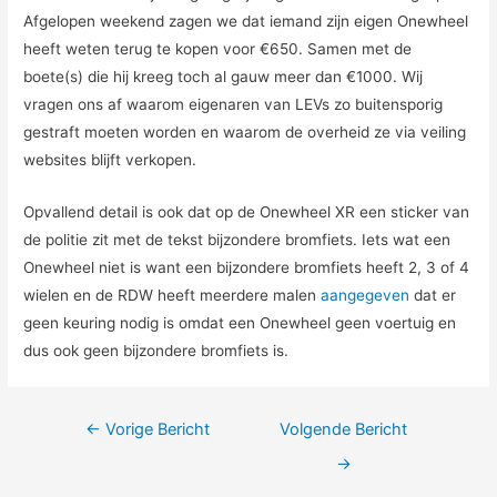
Afgelopen weekend zagen we dat iemand zijn eigen Onewheel
heeft weten terug te kopen voor €650. Samen met de
boete(s) die hij kreeg toch al gauw meer dan €1000. Wij
vragen ons af waarom eigenaren van LEVs zo buitensporig
gestraft moeten worden en waarom de overheid ze via veiling
websites blijft verkopen.
Opvallend detail is ook dat op de Onewheel XR een sticker van
de politie zit met de tekst bijzondere bromfiets. Iets wat een
Onewheel niet is want een bijzondere bromfiets heeft 2, 3 of 4
wielen en de RDW heeft meerdere malen
aangegeven
dat er
geen keuring nodig is omdat een Onewheel geen voertuig en
dus ook geen bijzondere bromfiets is.
Bericht
←
Vorige Bericht
Volgende Bericht
navigatie
→