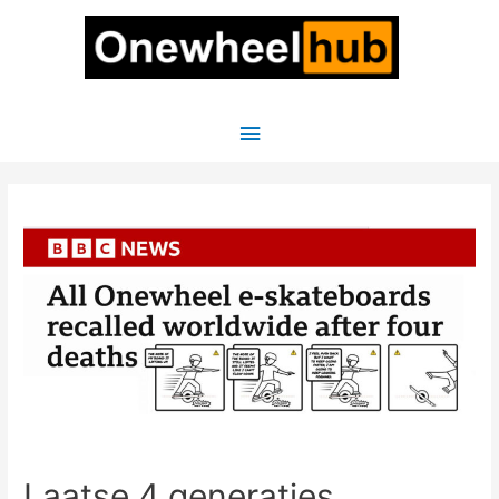
Hoofdmenu
Laatse 4 generaties