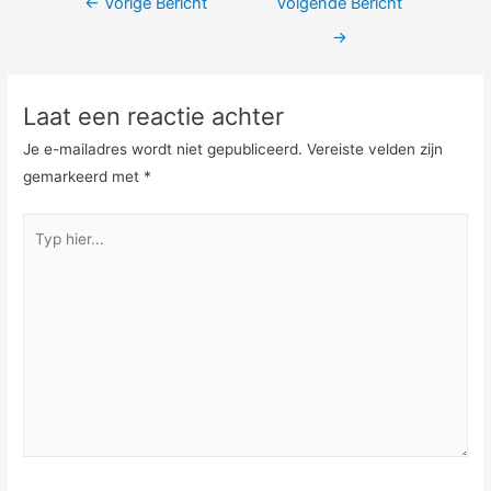
Bericht
←
Vorige Bericht
Volgende Bericht
navigatie
→
Laat een reactie achter
Je e-mailadres wordt niet gepubliceerd.
Vereiste velden zijn
gemarkeerd met
*
Typ
hier...