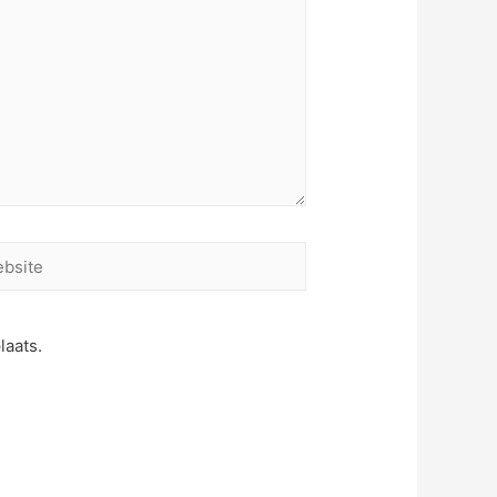
site
laats.