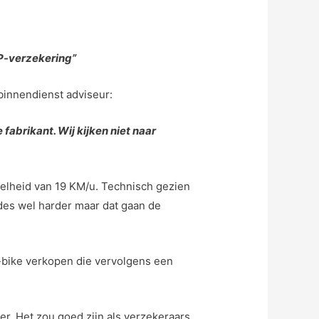
VP-verzekering”
binnendienst adviseur:
abrikant. Wij kijken niet naar
elheid van 19 KM/u. Technisch gezien
des wel harder maar dat gaan de
e-bike verkopen die vervolgens een
er. Het zou goed zijn als verzekeraars