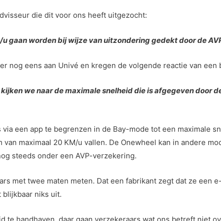
dvisseur die dit voor ons heeft uitgezocht:
M/u gaan worden bij wijze van uitzondering gedekt door de A
ter nog eens aan Univé en kregen de volgende reactie van een 
kijken we naar de maximale snelheid die is afgegeven door de f
 via een app te begrenzen in de Bay-mode tot een maximale sn
rm van maximaal 20 KM/u vallen. De Onewheel kan in andere mo
 nog steeds onder een AVP-verzekering.
aars met twee maten meten. Dat een fabrikant zegt dat ze een 
blijkbaar niks uit.
id te handhaven, daar gaan verzekeraars wat ons betreft niet ov